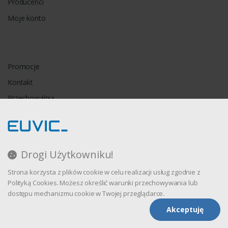
Producenci
Moje konto
Promocje
Kontakt
Przechowalnia
Porównywarka
Drogi Użytkowniku!
Regulamin
Strona korzysta z plików cookie w celu realizacji usług zgodnie z
Polityka prywatności
Polityką Cookies. Możesz określić warunki przechowywania lub
dostępu mechanizmu cookie w Twojej przeglądarce.
Akceptuję
Oprogramowanie sklepu internetowego dostarcza
CStore.pl