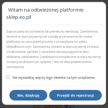
Witam na odświeżonej platformie
sklep.eo.pl!
Strona główna
Części zamienne
Części do drukarek i kopiarek
Xerox 960K32196 - FCB PWB (XE)
Zapraszamy do ponownej lub pierwszej rejestracji. Zamówienia
złożone w starszej wersji nie zostały przeniesione do nowej
platformy, w razie pytań prosimy o przesyłanie na adres
sklep@euvic.com. Zamówienia otwarte w starszej wersji zostaną
zrealizowane zgodnie z zasadami obowiązującymi w dniu
składania zamówienia. Zamówienia nieopłacone w starszej wersji
zostaną anulowane po upływie 7 dni od daty potwierdzenia
zamówienia.
Nie wyświetlaj więcej tego okienka na tym urządzeniu
Nie, dziękuję
Przejdź do rejestracji