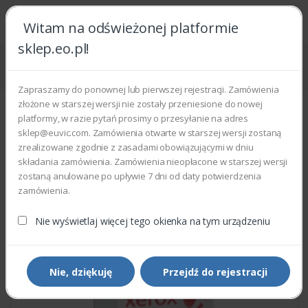
Witam na odświeżonej platformie
sklep.eo.pl!
Strona główna
Części zamienne
Części do drukarek i kopiarek
Xerox 960K54361 - PWB ASSEMBLY TOK
Zapraszamy do ponownej lub pierwszej rejestracji. Zamówienia
złożone w starszej wersji nie zostały przeniesione do nowej
platformy, w razie pytań prosimy o przesyłanie na adres
sklep@euvic.com. Zamówienia otwarte w starszej wersji zostaną
zrealizowane zgodnie z zasadami obowiązującymi w dniu
składania zamówienia. Zamówienia nieopłacone w starszej wersji
zostaną anulowane po upływie 7 dni od daty potwierdzenia
zamówienia.
Nie wyświetlaj więcej tego okienka na tym urządzeniu
Nie, dziękuję
Przejdź do rejestracji