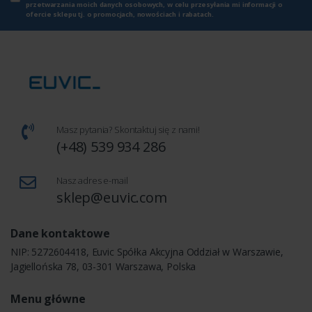
przetwarzania moich danych osobowych, w celu przesyłania mi informacji o
ofercie sklepu tj. o promocjach, nowościach i rabatach.
Masz pytania? Skontaktuj się z nami!
(+48) 539 934 286
Nasz adres e-mail
sklep@euvic.com
Dane kontaktowe
NIP: 5272604418, Euvic Spółka Akcyjna Oddział w Warszawie,
Jagiellońska 78, 03-301 Warszawa, Polska
Menu główne