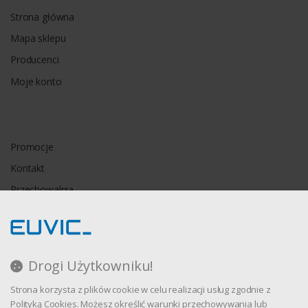
Strona główna
Mapa sklepu
Producenci
Moje konto
Promocje
Kontakt
Przechowalnia
Porównywarka
Drogi Użytkowniku!
Regulamin
Strona korzysta z plików cookie w celu realizacji usług zgodnie z
Polityka prywatności
Polityką Cookies. Możesz określić warunki przechowywania lub