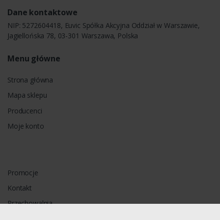
Dane kontaktowe
NIP: 5272604418, Euvic Spółka Akcyjna Oddział w Warszawie,
Jagiellońska 78, 03-301 Warszawa, Polska
Menu główne
Strona główna
Mapa sklepu
Producenci
Moje konto
Promocje
Kontakt
Przechowalnia