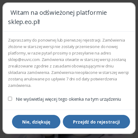
Witam na odświeżonej platformie
sklep.eo.pl!
Strona główna
Części zamienne
Części do drukarek i kopiarek
Xerox 007N01601 - DRIVE MAIN ASSEMBLY
Zapraszamy do ponownej lub pierwszej rejestracji. Zamówienia
złożone w starszej wersji nie zostały przeniesione do nowej
platformy, w razie pytań prosimy o przesyłanie na adres
sklep@euvic.com. Zamówienia otwarte w starszej wersji zostaną
zrealizowane zgodnie z zasadami obowiązującymi w dniu
składania zamówienia. Zamówienia nieopłacone w starszej wersji
zostaną anulowane po upływie 7 dni od daty potwierdzenia
zamówienia.
Nie wyświetlaj więcej tego okienka na tym urządzeniu
Nie, dziękuję
Przejdź do rejestracji