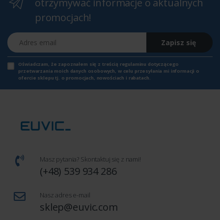
otrzymywać informacje o aktualnych
promocjach!
Adres email
Zapisz się
Oświadczam, że zapoznałem się z
treścią regulaminu
dotyczącego
przetwarzania moich danych osobowych, w celu przesyłania mi informacji o
ofercie sklepu tj. o promocjach, nowościach i rabatach.
Masz pytania? Skontaktuj się z nami!
(+48) 539 934 286
Nasz adres e-mail
sklep@euvic.com