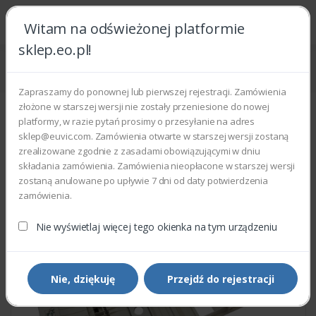
Witam na odświeżonej platformie
sklep.eo.pl!
Strona główna
Części zamienne
Części do drukarek i kopiarek
Xerox 050K64160 - CASSETTE ASSEMBLY
Zapraszamy do ponownej lub pierwszej rejestracji. Zamówienia
złożone w starszej wersji nie zostały przeniesione do nowej
platformy, w razie pytań prosimy o przesyłanie na adres
sklep@euvic.com. Zamówienia otwarte w starszej wersji zostaną
zrealizowane zgodnie z zasadami obowiązującymi w dniu
składania zamówienia. Zamówienia nieopłacone w starszej wersji
zostaną anulowane po upływie 7 dni od daty potwierdzenia
zamówienia.
Nie wyświetlaj więcej tego okienka na tym urządzeniu
Nie, dziękuję
Przejdź do rejestracji