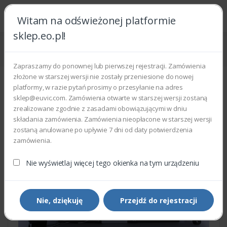
Witam na odświeżonej platformie
sklep.eo.pl!
Strona główna
Części zamienne
Części do drukarek i kopiarek
Xerox 050N00520 - BYPASS FEED ASSEMBLY
Zapraszamy do ponownej lub pierwszej rejestracji. Zamówienia
złożone w starszej wersji nie zostały przeniesione do nowej
platformy, w razie pytań prosimy o przesyłanie na adres
sklep@euvic.com. Zamówienia otwarte w starszej wersji zostaną
zrealizowane zgodnie z zasadami obowiązującymi w dniu
składania zamówienia. Zamówienia nieopłacone w starszej wersji
zostaną anulowane po upływie 7 dni od daty potwierdzenia
zamówienia.
Nie wyświetlaj więcej tego okienka na tym urządzeniu
Nie, dziękuję
Przejdź do rejestracji