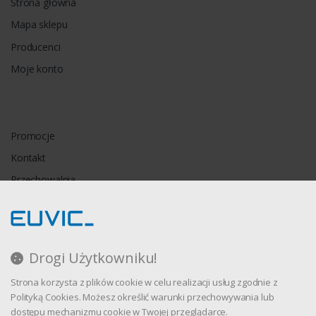
Strona główna
Mapa sklepu
Producenci
Moje konto
Promocje
Kontakt
Przechowalnia
Porównywarka
Drogi Użytkowniku!
Regulamin
Strona korzysta z plików cookie w celu realizacji usług zgodnie z
Polityka prywatności
Polityką Cookies. Możesz określić warunki przechowywania lub
dostępu mechanizmu cookie w Twojej przeglądarce.