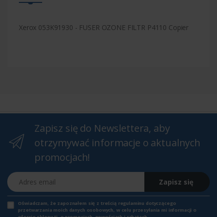
Xerox 053K91930 - FUSER OZONE FILTR P4110 Copier
Zapisz się do Newslettera, aby
otrzymywać informacje o aktualnych
promocjach!
Adres email
Zapisz się
Oświadczam, że zapoznałem się z
treścią regulaminu
dotyczącego
przetwarzania moich danych osobowych, w celu przesyłania mi informacji o
ofercie sklepu tj. o promocjach, nowościach i rabatach.