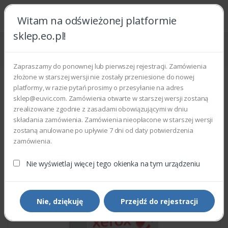
Witam na odświeżonej platformie
sklep.eo.pl!
Strona główna
Części zamienne
Części do drukarek i kopiarek
Xerox 053K91930 - FUSER OZONE FILTR
Zapraszamy do ponownej lub pierwszej rejestracji. Zamówienia
złożone w starszej wersji nie zostały przeniesione do nowej
platformy, w razie pytań prosimy o przesyłanie na adres
sklep@euvic.com. Zamówienia otwarte w starszej wersji zostaną
zrealizowane zgodnie z zasadami obowiązującymi w dniu
składania zamówienia. Zamówienia nieopłacone w starszej wersji
zostaną anulowane po upływie 7 dni od daty potwierdzenia
zamówienia.
Nie wyświetlaj więcej tego okienka na tym urządzeniu
Nie, dziękuję
Przejdź do rejestracji