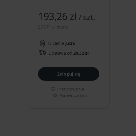
193,26 zł
/ szt.
237,71 zł brutto
U Ciebie
jutro
Dostawa od
20,32 zł
Zaloguj się
Przechowalnia
Porównywarka