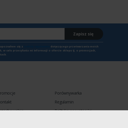
Zapisz się
zapoznałem się z
treścią regulaminu
dotyczącego przetwarzania moich
 w celu przesyłania mi informacji o ofercie sklepu tj. o promocjach,
tach.
romocje
Porównywarka
ontakt
Regulamin
rzechowalnia
Polityka prywatności