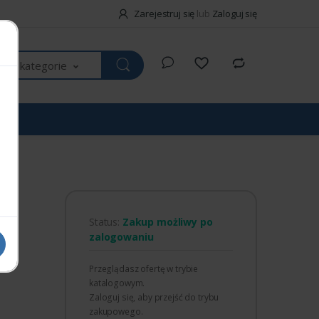
Zarejestruj się
lub
Zaloguj się
kie kategorie
Status:
Zakup możliwy po
zalogowaniu
Przeglądasz ofertę w trybie
katalogowym.
Zaloguj się, aby przejść do trybu
zakupowego.