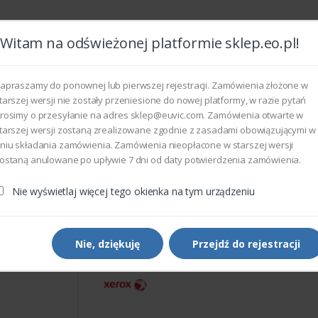
Witam na odświeżonej platformie sklep.eo.pl!
Wszyst
apraszamy do ponownej lub pierwszej rejestracji. Zamówienia złożone w
tarszej wersji nie zostały przeniesione do nowej platformy, w razie pytań
rosimy o przesyłanie na adres sklep@euvic.com. Zamówienia otwarte w
eksploatacyjne
tarszej wersji zostaną zrealizowane zgodnie z zasadami obowiązującymi w
niu składania zamówienia. Zamówienia nieopłacone w starszej wersji
ostaną anulowane po upływie 7 dni od daty potwierdzenia zamówienia.
rukarek i kopiarek
Xerox 054K35961 - CHUTE ASSEMBLY MSI
Nie wyświetlaj więcej tego okienka na tym urządzeniu
Części do drukarek i kopiarek
Xerox 054K35961 - CHUTE
ASSEMBLY MSI
Nie, dziękuję
Przejdź do rejestracji