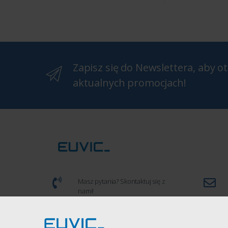
Zapisz się do Newslettera, aby 
aktualnych promocjach!
Masz pytania? Skontaktuj się z
nami!
(+48) 539 934 286