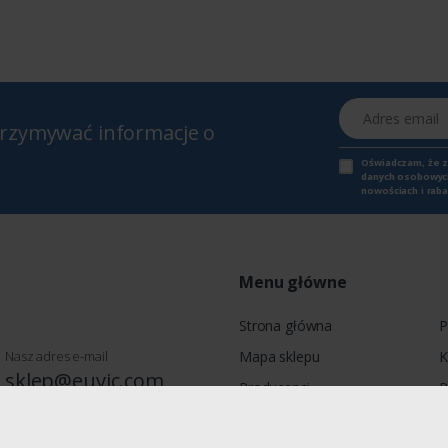
Adres email
otrzymywać informacje o
Oświadczam, że 
danych osobowych,
nowościach i raba
Menu główne
Strona główna
P
Nasz adres e-mail
Mapa sklepu
K
sklep@euvic.com
Producenci
P
Moje konto