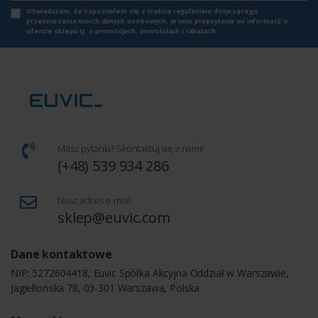
Oświadczam, że zapoznałem się z
treścią regulaminu
dotyczącego
przetwarzania moich danych osobowych, w celu przesyłania mi informacji o
ofercie sklepu tj. o promocjach, nowościach i rabatach.
Masz pytania? Skontaktuj się z nami!
(+48) 539 934 286
Nasz adres e-mail
sklep@euvic.com
Dane kontaktowe
NIP: 5272604418, Euvic Spółka Akcyjna Oddział w Warszawie,
Jagiellońska 78, 03-301 Warszawa, Polska