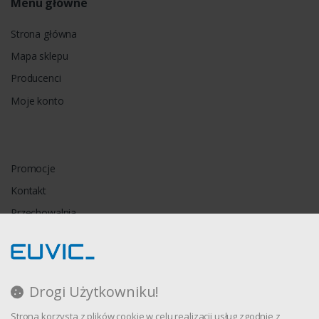
Menu główne
Strona główna
Mapa sklepu
Producenci
Moje konto
Promocje
Kontakt
Przechowalnia
Porównywarka
Drogi Użytkowniku!
Regulamin
Strona korzysta z plików cookie w celu realizacji usług zgodnie z