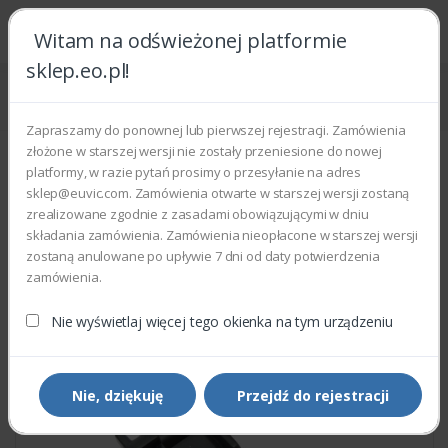
Witam na odświeżonej platformie
sklep.eo.pl!
Strona główna
Części zamienne
Części do drukarek i kopiarek
Xerox 120E27850 - ACTUATOR SSI
Zapraszamy do ponownej lub pierwszej rejestracji. Zamówienia
złożone w starszej wersji nie zostały przeniesione do nowej
platformy, w razie pytań prosimy o przesyłanie na adres
sklep@euvic.com. Zamówienia otwarte w starszej wersji zostaną
zrealizowane zgodnie z zasadami obowiązującymi w dniu
składania zamówienia. Zamówienia nieopłacone w starszej wersji
zostaną anulowane po upływie 7 dni od daty potwierdzenia
zamówienia.
Nie wyświetlaj więcej tego okienka na tym urządzeniu
Nie, dziękuję
Przejdź do rejestracji