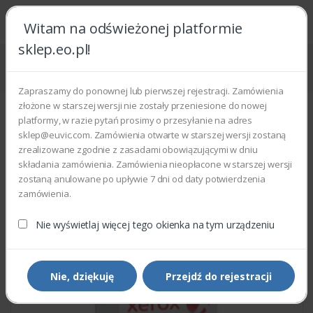
Witam na odświeżonej platformie
sklep.eo.pl!
Strona główna
Części zamienne
Części do drukarek i kopiarek
Xerox 604K48843 - DEVELOPER UNIT KIT (MAGENTA)
Zapraszamy do ponownej lub pierwszej rejestracji. Zamówienia
złożone w starszej wersji nie zostały przeniesione do nowej
platformy, w razie pytań prosimy o przesyłanie na adres
sklep@euvic.com. Zamówienia otwarte w starszej wersji zostaną
zrealizowane zgodnie z zasadami obowiązującymi w dniu
składania zamówienia. Zamówienia nieopłacone w starszej wersji
zostaną anulowane po upływie 7 dni od daty potwierdzenia
zamówienia.
Nie wyświetlaj więcej tego okienka na tym urządzeniu
Nie, dziękuję
Przejdź do rejestracji