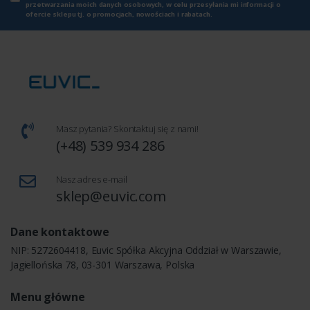
przetwarzania moich danych osobowych, w celu przesyłania mi informacji o
ofercie sklepu tj. o promocjach, nowościach i rabatach.
Masz pytania? Skontaktuj się z nami!
(+48) 539 934 286
Nasz adres e-mail
sklep@euvic.com
Dane kontaktowe
NIP: 5272604418, Euvic Spółka Akcyjna Oddział w Warszawie,
Jagiellońska 78, 03-301 Warszawa, Polska
Menu główne