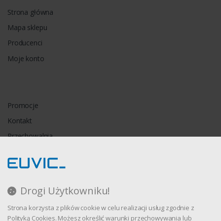
Strona główna
Mapa sklepu
Producenci
Moje konto
Promocje
Kontakt
Przechowalnia
Porównywarka
Drogi Użytkowniku!
Regulamin
Strona korzysta z plików cookie w celu realizacji usług zgodnie z
Polityka prywatności
Polityką Cookies. Możesz określić warunki przechowywania lub